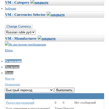
VM - Category
Software
VM - Currencies Selector
VM - Manufacturer
Elttex
Оглавление
Последнее
Поиск
Форум
Оглавление
Главный раздел
Раздел предложений
0
0
Нет сообщений
Есть замечания и предложения?
Темы
Ответов