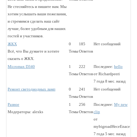
Не стесняйтесь и пишите нам. Мы
хотим услышать ваши пожелания,
и стремимся сделать наш сайт
лучше, более удобным для наших
гостей и участников.
ЖКХ
0
185
Нет сообщений
Всё, что Вы думаете и хотите
Темы
Ответов
сказать о ЖКХ.
Micromax D340
1
222
Последнее:
hello
Темы
Ответов
от
Richardpeeri
7 года 8 мес. назад
Ремонт светодиодных ламп
0
241
Нет сообщений
Темы
Ответов
Разное
1
256
Последнее:
My new
Модераторы:
alexks
Темы
Ответов
clip
от
mybigroadHeceEnace
7 года 5 мес. назад